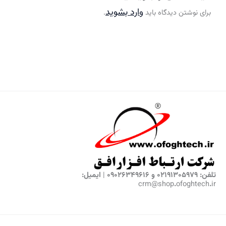
وارد بشوید
برای نوشتن دیدگاه باید
.
تلفن: 02191305979 و 09026349616 | ایمیل:
crm@shop.ofoghtech.ir