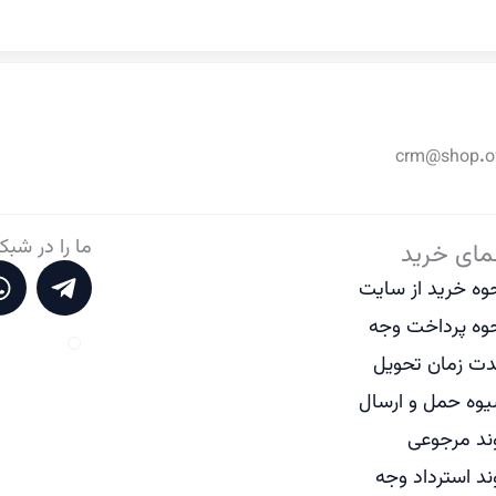
ما را در شبک
مای خرید
W
T
وه خرید از سایت
h
e
a
l
وه پرداخت وجه
t
e
ت زمان تحویل
s
g
وه حمل و ارسال
a
r
p
a
ند مرجوعی
p
m
ند استرداد وجه
-