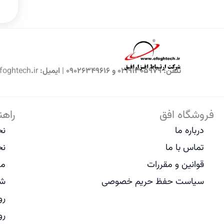
تلفن: 02191305979 و 09026349616 | ایمیل: crm@shop.ofoghtech.ir
فروشگاه افق
راهن
درباره ما
نح
تماس با ما
نح
قوانین و مقررات
مد
سیاست حفظ حریم خصوصی
شی
رو
رو