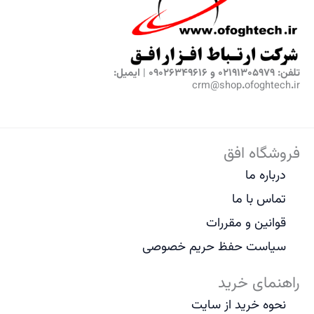
تلفن: 02191305979 و 09026349616 | ایمیل:
crm@shop.ofoghtech.ir
فروشگاه افق
درباره ما
تماس با ما
قوانین و مقررات
سیاست حفظ حریم خصوصی
راهنمای خرید
نحوه خرید از سایت