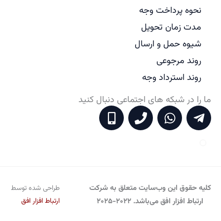
نحوه پرداخت وجه
مدت زمان تحویل
شیوه حمل و ارسال
روند مرجوعی
روند استرداد وجه
ما را در شبکه های اجتماعی دنبال کنید
M
P
W
T
o
h
h
e
b
o
a
l
i
n
t
e
l
e
s
g
e
a
r
-
p
a
کلیه حقوق این وب‌سایت متعلق به شرکت
طراحی شده توسط
a
p
m
ارتباط افزار افق می‌باشد. 2022-2025
ارتباط افزار افق
l
-