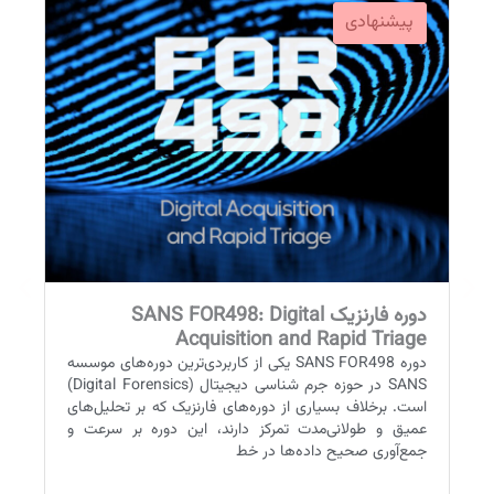
پیشنهادی
پیشنهادی
پ
پ
دوره فارنزیک SANS FOR498: Digital
pth
Acquisition and Rapid Triage
دوره SANS FOR498 یکی از کاربردی‌ترین دوره‌های موسسه
SANS در حوزه جرم شناسی دیجیتال (Digital Forensics)
یک 
است. برخلاف بسیاری از دوره‌های فارنزیک که بر تحلیل‌های
عمی
عمیق و طولانی‌مدت تمرکز دارند، این دوره بر سرعت و
فعال
جمع‌آوری صحیح داده‌ها در خط
می‌گ