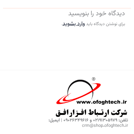
دیدگاه‌ خود را بنویسید
وارد بشوید
برای نوشتن دیدگاه باید
.
تلفن: 02191305979 و 09026349616 | ایمیل:
crm@shop.ofoghtech.ir