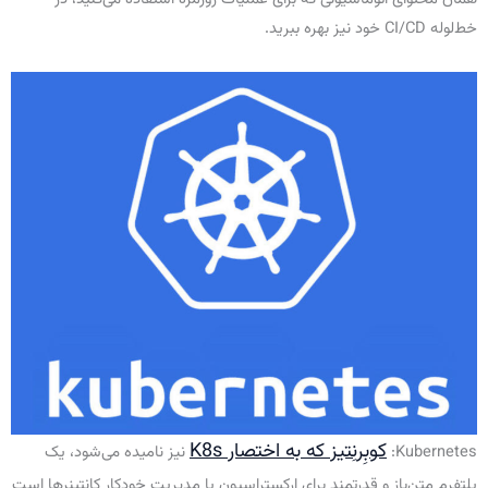
خط‌لوله CI/CD خود نیز بهره ببرید.
کوبِرنِتیز که به اختصار K8s
Kubernetes:
نیز نامیده می‌شود، یک
پلتفرم متن‌باز و قدرتمند برای ارکستراسیون یا مدیریت خودکار کانتینرها است