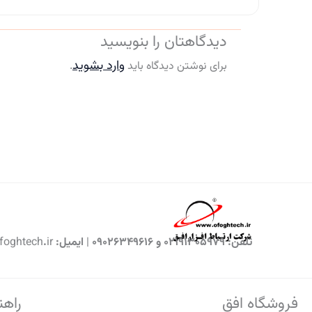
دیدگاهتان را بنویسید
وارد بشوید
برای نوشتن دیدگاه باید
.
تلفن: 02191305979 و 09026349616 | ایمیل: crm@shop.ofoghtech.ir
فروشگاه افق
راهن